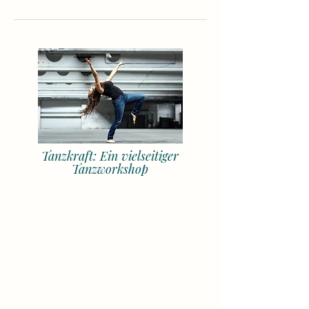
Tanzkraft: Ein vielseitiger
Tanzworkshop
680 €
MyDance Card:
save up to
Price: 620 € for the whole semester (or
190 € per month)
+ for all
Open Level courses
(up to 7
courses worth 1 300€)
+ 50% credit for all
Contemporary
courses
(with MyDance Semester Card)