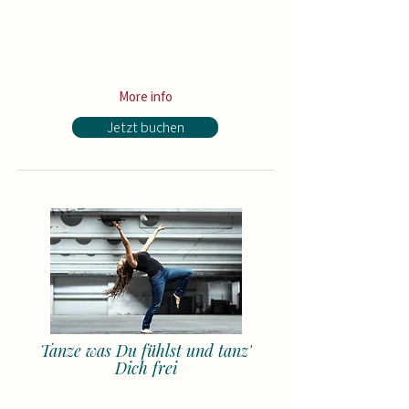
+ for all
Open Level courses
(up to 7
courses worth 1 300€)
+ 50% credit for all
Contemporary
courses
(with MyDance Semester Card)
More info
Jetzt buchen
Tanze was Du fühlst und tanz'
Dich frei
680 €
MyDance Card:
save up to