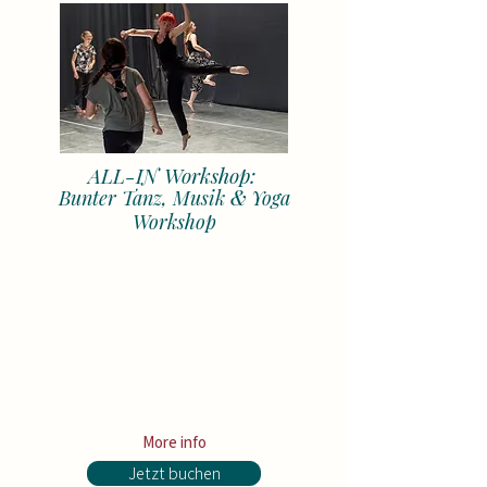
ALL-IN Workshop:
&
Bunter Tanz, Musik
Yoga
Workshop
680 €
MyDance Card:
save up to
Price: 620 € for the whole semester (or
190 € per month)
+ for all
Open Level courses
(up to 7
courses worth 1 300€)
+ 50% credit for all
Contemporary
courses
(with MyDance Semester Card)
More info
Jetzt buchen