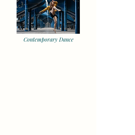
Contemporary Dance
Contemporary Dance (BASIC
LEVEL)
Dance, Fly & Flow:
Techni
kübungen &
Choreographie
n
Entdecke den zeitgenössischen Tanz und
nutze die Tanztechnik,
um dich darin frei
auszudrücke
n und deinen individuellen
Tanzstil zu entwickeln.
Montag 15:30-17:00
Ort: F1
0 (Linz-Urfahr)
Montag
20:00-21:30
Ort: BSZ Auhof (Linz-Urfahr)
Dienst
ag 17:00-18:
30 (mit Improvisation)
Ort: Linz- Urfahr