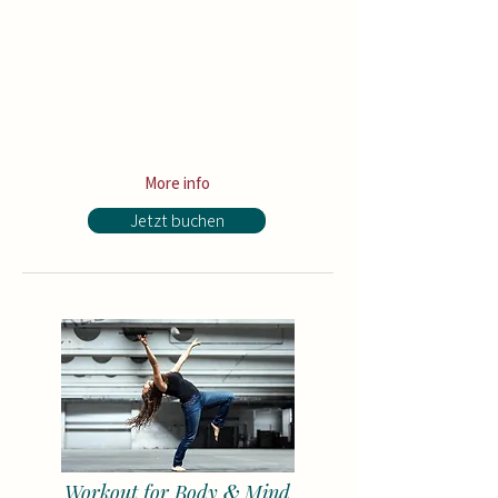
Price: 620 € for the whole semester (or
190 € per month)
+ for all
Open Level courses
(up to 7
courses worth 1 300€)
+ 50% credit for all
Contemporary
courses
(with MyDance Semester Card)
More info
Jetzt buchen
&
Workout for Body
Mind