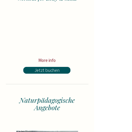
680 €
MyDance Card:
save up to
Price: 620 € for the whole semester (or
190 € per month)
+ for all
Open Level courses
(up to 7
courses worth 1 300€)
+ 50% credit for all
Contemporary
courses
(with MyDance Semester Card)
More info
Jetzt buchen
Naturpädagogische
Angebote