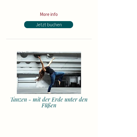
courses
(with MyDance Semester Card)
More info
Jetzt buchen
Tanzen - mit der Erde unter den
Füßen
680 €
MyDance Card:
save up to
Price: 620 € for the whole semester (or
190 € per month)