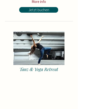
More info
Jetzt buchen
&
Tanz
Yoga Retreat
680 €
MyDance Card:
save up to
Price: 620 € for the whole semester (or
190 € per month)
+ for all
Open Level courses
(up to 7
courses worth 1 300€)
+ 50% credit for all
Contemporary