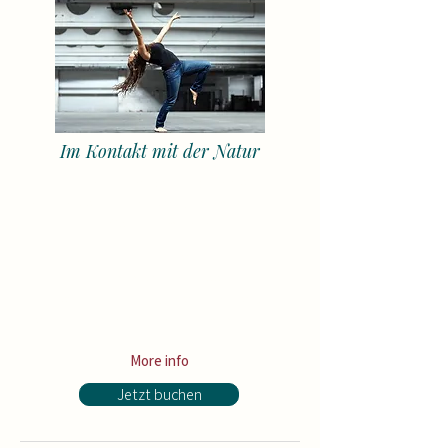
Im Kontakt mit der Natur
680 €
MyDance Card:
save up to
Price: 620 € for the whole semester (or
190 € per month)
+ for all
Open Level courses
(up to 7
courses worth 1 300€)
+ 50% credit for all
Contemporary
courses
(with MyDance Semester Card)
More info
Jetzt buchen