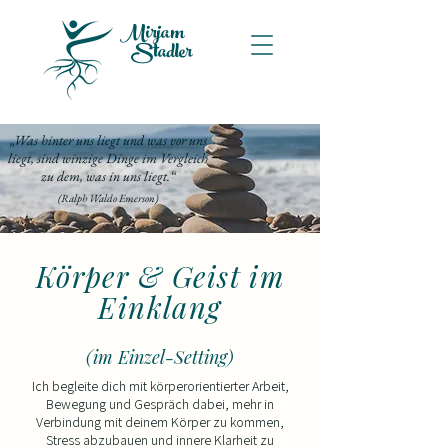
Mirjam
Stadler
„Was hinter uns liegt und was vor uns
liegt, sind winzige Dinge im Vergleich
zu dem, was in uns liegt.“
(Ralph Waldo Emerson)
Körper & Geist im
Einklang​
(im Einzel-Setting)​
​​Ich begleite dich mit körperorientierter Arbeit,
Bewegung und Gespräch dabei, mehr in
Verbindung mit deinem Körper zu kommen,
Stress abzubauen und innere Klarheit zu