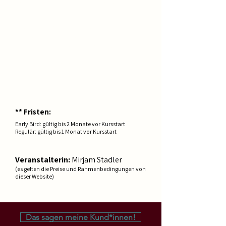
Mitteln reduzierte Preise anbieten zu
können.
Mehrbucher:
​
Ermäßigung bei
gleichzeitiger Buchung von mehreren
Angeboten (auch Folgekurse).
Bring your Friends!!
Gutschrift, wenn du Freunde
mitbringst
& bei großen Gruppen
** Fristen:
Early Bird: gültig bis 2 Monate vor Kursstart
Regulär: gültig bis 1 Monat vor Kursstart
Veranstalterin:
Mirjam Stadler
(es gelten die Preise und Rahmenbedingungen von
dieser Website)
Das sagen meine Kund*innen!