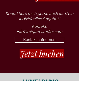
Kontaktiere mich gerne auch für
Dein
individuelles Angebot!
Kontakt:
info@mirjam-
stadler.com
Kontakt aufnemen
Jetzt buchen
ANMELDUNG
Deine Anmeldung ist verbindlich und
zahlungspflichtig. Nach Absenden der
Anmeldung erhältst Du weitere
Informationen zur Bezahlung.