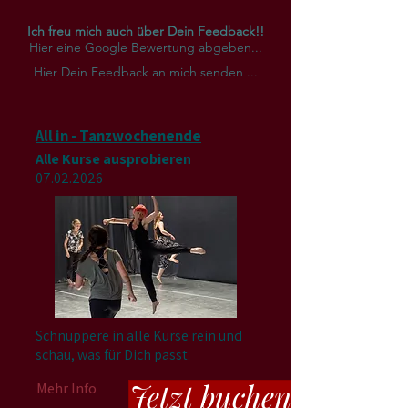
Ich freu mich auch über Dein Feedback!!
Hier eine Google Bewertung abgeben...
Hier Dein Feedback an mich senden ...
All in - Tanzwochenende
Alle Kurse ausprobieren
07.02.2026
Schnuppere in alle Kurse rein und
schau, was für Dich passt.
Jetzt buchen
Mehr Info