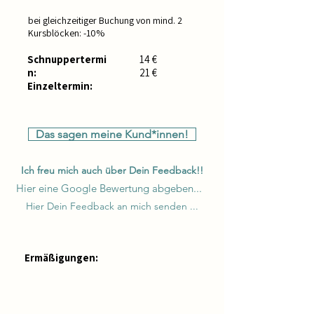
bei gleichzeitiger Buchung von mind. 2
Kursblöcken: -10%
Schnuppertermi
14 €
n
:
21 €
Einzeltermin:
Das sagen meine Kund*innen!
Ich freu mich auch über Dein Feedback!!
Hier eine Google Bewertung abgeben...
Hier Dein Feedback an mich senden ...
Ermäßigungen:
* Sliding Scale:
Gib,
was du geben
kannst. Gibst du mehr, unterstützt du
mich, jenen mit geringen finanziellen