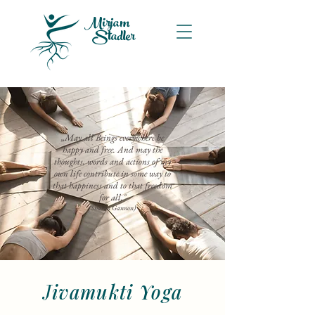
Mirjam
Stadler
„May all Beings everywhere be
happy and free. And may the
thoughts, words and actions of my
own life contribute in some way to
that happiness and to that freedom
for all."
(Sharon Gannon)
J
ivamukti Yoga