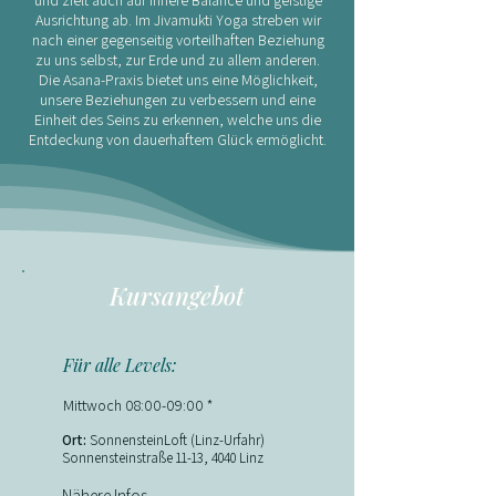
und zielt auch auf innere Balance und geistige
Ausrichtung ab. Im Jivamukti Yoga streben wir
nach einer gegenseitig vorteilhaften Beziehung
zu uns selbst, zur Erde und zu allem anderen.
Die Asana-Praxis bietet uns eine Möglichkeit,
unsere Beziehungen zu verbessern und eine
Einheit des Seins zu erkennen, welche uns die
Entdeckung von dauerhaftem Glück ermöglicht.​
Kursangebot
Für alle Levels:
Mittwoch 08:00-09:00 *​​​
​​Ort:
SonnensteinLoft (Linz-Urfahr)
Sonnensteinstraße 11-13, 4040 Linz​​​​
Nähere Infos