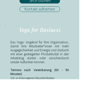
Jetzt buchen
Kontakt aufnemen
Yoga for Business
Das Yoga- Angebot für Ihre Organisation,
damit Ihre Mitarbeiter*innen mit mehr
Ausgeglichenheit und Energie und dadurch
mit einer gesteigerten Produktivität in den
Arbeitstag starten oder zwischendurch
wieder Auftanken können.
Termine nach Vereinbarung (60 - 90
Minuten)
Ort: in Ihren eigenen Räumlichkeiten
(Gerne organisiere ich auch externe
Räumlichkeiten, hier fallen zusätzliche Kosten
für die Organisation und die Raummiete an)​
​Preise: 160€ * pro 60 Minuten
5 Einheiten Block: -5%
10 Einheiten Block: -10%
* Preis nach Vereinbarung