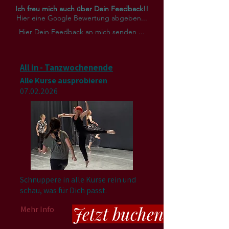
Ich freu mich auch über Dein Feedback!!
Hier eine Google Bewertung abgeben...
Hier Dein Feedback an mich senden ...
All in - Tanzwochenende
Alle Kurse ausprobieren
07.02.2026
Schnuppere in alle Kurse rein und
schau, was für Dich passt.
Jetzt buchen
Mehr Info