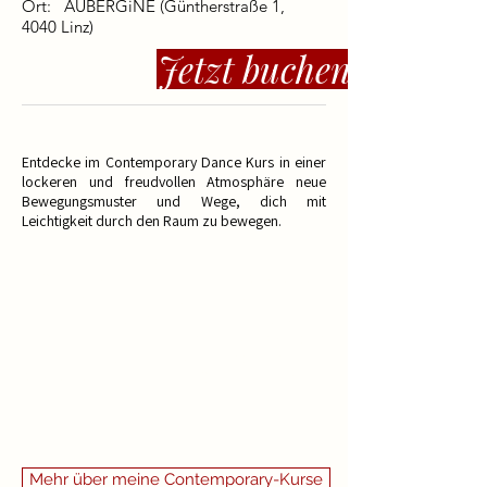
Ort:
AUBERGiNE (Güntherstraße 1,
4040 Linz)
Jetzt buchen
​​​​Entdecke im Contemporary Dance Kurs in einer
lockeren und freudvollen Atmosphäre neue
Bewegungsmuster und Wege, dich mit
Leichtigkeit durch den Raum zu bewegen.
Inhalte des Kurses:
Fließende, weiche und kraftvolle Bewegungen
auf verschiedenen Ebenen werden von
einfachen akrobatischen Elementen begleitet.
Die sinnvolle und effiziente Nutzung des Körpers
helfen dir dabei, anfänglich anspruchsvollere
Bewegungen leichter und fließender zu meistern.​​​​​​​​​
Aufbau des Kurses
siehe hier:
Mehr über meine Contemporary-Kurse