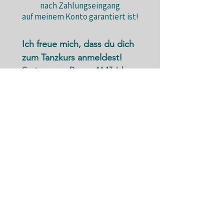
nach Zahlungseingang
auf meinem Konto garantiert ist!
Ich freue mich, dass du dich 
zum Tanzkurs anmeldest!
Contemporary Dance - 14-17 Jahre,  
Dienstag 16:00-17:00
Vorname (Erziehungsberechtigte)
*
Nachname (Erziehungsberechtigte)
*
E-Mail-Adresse (Erziehungsberechtigte)
*
Telefonnummer (Erziehungsberechtigte)
*