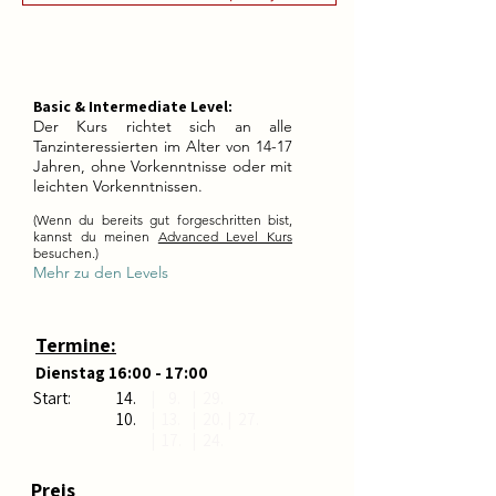
Basic & Intermediate Level:
Der Kurs richtet sich an alle
Tanzinteressierten im Alter von 14-17
Jahren, ohne Vorkenntnisse oder mit
leichten Vorkenntnissen.
(Wenn du bereits gut forgeschritten bist,
kannst du meinen
Advanced Level Kurs
besuchen.)
Mehr zu den Levels
Termine:
Dienstag 16:00 - 17:00
Start:
14.
​| 9.
​| 29.
10.
| 13.​​
| 20.​ | 27.
| 17.
| 24.
Preis
Sliding Scale*