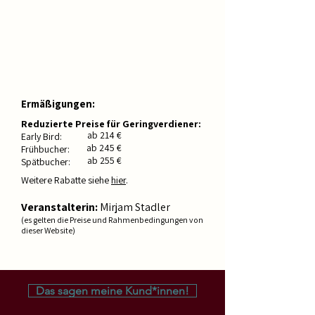
* Sliding Scale:
Gib,
was du geben
kannst. Gibst du mehr, unterstützt du
mich, jenen mit geringen finanziellen
Mitteln reduzierte Preise anbieten zu
können.
Ermäßigungen:
​Reduzierte Preise für Geringverdiener:
ab 214 €
Early Bird:
ab 245 €
Frühbucher:
ab 255 €
Spätbucher:
Weitere Rabatte siehe
hier
.
Veranstalterin:
Mirjam Stadler
(es gelten die Preise und Rahmenbedingungen von
dieser Website)
Das sagen meine Kund*innen!