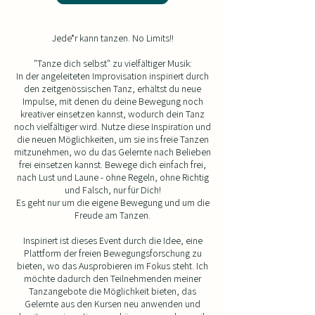
Jede*r kann tanzen. No Limits!!
"Tanze dich selbst" zu vielfältiger Musik:
In der angeleiteten Improvisation inspiriert durch
den zeitgenössischen Tanz, erhältst du neue
Impulse, mit denen du deine Bewegung noch
kreativer einsetzen kannst, wodurch dein Tanz
noch vielfältiger wird. Nutze diese Inspiration und
die neuen Möglichkeiten, um sie ins freie Tanzen
mitzunehmen, wo du das Gelernte nach Belieben
frei einsetzen kannst. Bewege dich einfach frei,
nach Lust und Laune - ohne Regeln, ohne Richtig
und Falsch, nur für Dich!
​Es geht nur um die eigene Bewegung und um die
Freude am Tanzen.
Inspiriert ist dieses Event durch die Idee, eine
Plattform der freien Bewegungsforschung zu
bieten, wo das Ausprobieren im Fokus steht. Ich
möchte dadurch den Teilnehmenden meiner
Tanzangebote die Möglichkeit bieten, das
Gelernte aus den Kursen neu anwenden und