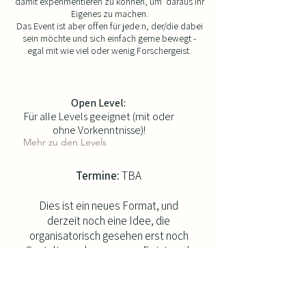
damit experimentieren zu können, um daraus ihr
Eigenes zu machen.
Das Event ist aber offen für jede:n, der/die dabei
sein möchte und sich einfach gerne bewegt -
egal mit wie viel oder wenig Forschergeist.
Open Level:
Für alle Levels geeignet (mit oder
ohne Vorkenntnisse)!
Mehr zu den Levels
Termine:​
TBA​
Dies ist ein neues Format, und
derzeit noch eine Idee, die
organisatorisch gesehen erst noch
Gestalt annehmen muss. Es ist noch
ungewiss, wann dieses Format in die
Umsetzung geht.