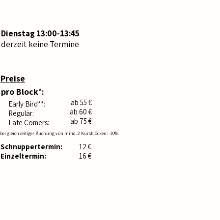
​Termine:
Dienstag 13:00-13:45
derzeit keine Termine
Preise
pro Block
*
:
ab 55 €
Early Bird**:
ab 60 €
Regulär:
ab 75 €
Late Comers:
bei gleichzeitiger Buchung von mind. 2 Kursblöcken: -10%
Schnuppertermin
:
12 €
Einzeltermin:
16 €