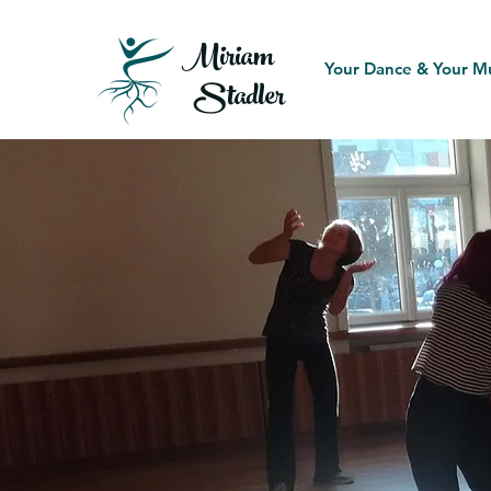
Miriam
Your Dance & Your M
Stadler