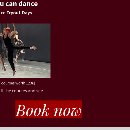
ou can dance
nce Tryout-Days
 courses worth 123€)
all the courses and see
Book now