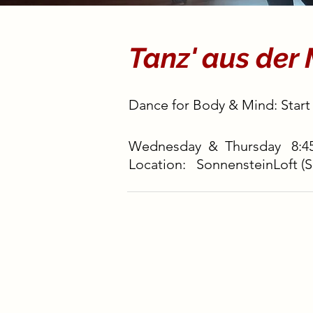
Tanz' aus der 
Dance for Body & Mind: Start
We
dnesday
& Thursday 8:4
Location:
SonnensteinLoft (S
This course takes place i
improvisations and free movem
body and our mental state in th
In combination with bodywork,