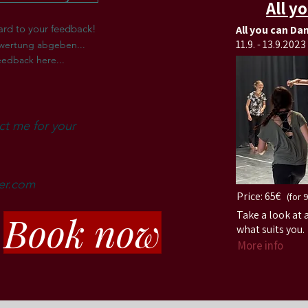
All y
ard to your feedback!
All you can Da
11.9. - 13.9.2023
wertung abgeben...
eedback here...
ct me for your
ler.com
Price:
65€
(f
or
9
Book now
Take a look at 
what suits you.
More info