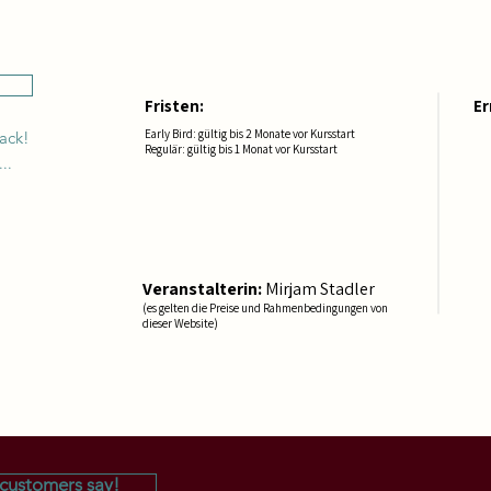
Fristen:
E
Early Bird: gültig bis 2 Monate vor Kursstart
* 
back!
Regulär: gültig bis 1 Monat vor Kursstart
Gi
..
ge
Pr
Me
Bu
Fo
Veranstalterin:
Mirjam Stadler
Br
(es gelten die Preise und Rahmenbedingungen von
Gu
dieser Website)
& 
customers say!