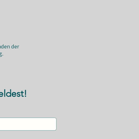
nden der
g.
eldest!