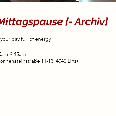
Mittagspause [- Archiv]
your day full of energy
5am-9:45am
onnensteinstraße 11-13, 4040 Linz)
n the form of guided dance
ent, with a strong focus on the
e here and now. ​
 breathing and energy work, our