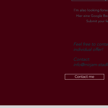
I'm also looking forw
Hier eine Google Be
Submit your f
Feel free to conta
individual offer!
Contact:
info@mirjam-
stad
Contact me