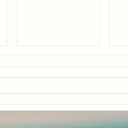
Ich 
Ich will tanzen, und es soll
günstig sein!