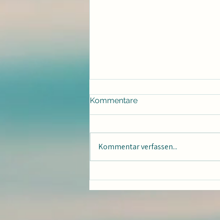
Kommentare
Tanze für DICH!!
Kommentar verfassen...