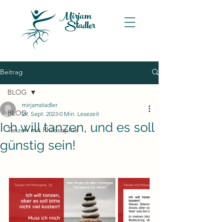
Mirjam
Stadler
Beitrag
BLOG
mirjamstadler
BLOG
29. Sept. 2023
0 Min. Lesezeit
Ich will tanzen, und es soll
Tanzen mit Philosophie
günstig sein!